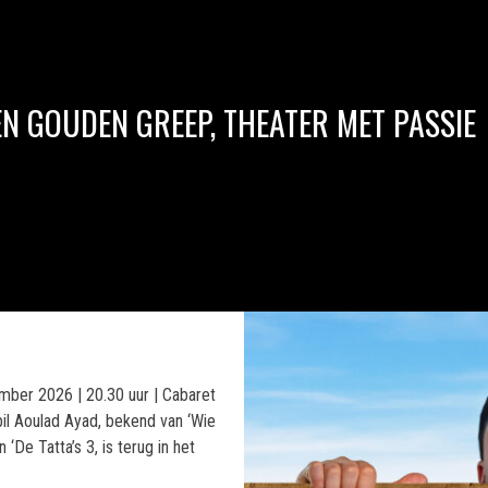
EN GOUDEN GREEP, THEATER MET PASSIE
ember 2026 | 20.30 uur | Cabaret
abil Aoulad Ayad, bekend van ‘Wie
 ‘De Tatta’s 3, is terug in het