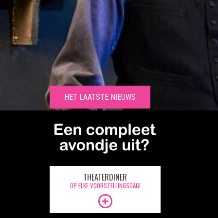
HET LAATSTE NIEUWS
THEATERDINER
OP ELKE VOORSTELLINGSDAG!