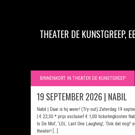
THEATER DE KUNSTGREEP, E
BINNENKORT IN THEATER DE KUNSTGREEP
19 SEPTEMBER 2026 | NABIL
Nabil | Daar is hij weer! (Try-out) Zaterdag 19 sept
| € 22,50 * prijs exclusief € 1,00 ticketingkosten N
Is De Mol’, ‘LOL: Last One Laughing’, ‘Ook dat nog!’ en
theater! […]