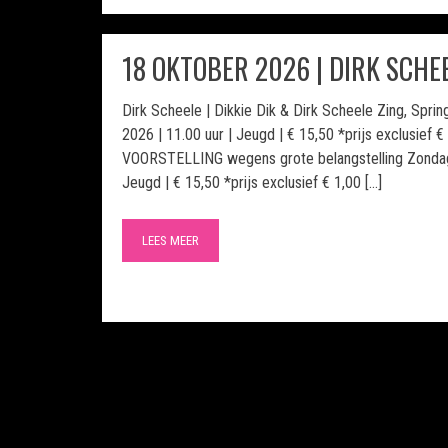
18 OKTOBER 2026 | DIRK SCHE
Dirk Scheele | Dikkie Dik & Dirk Scheele Zing, Spri
2026 | 11.00 uur | Jeugd | € 15,50 *prijs exclusief 
VOORSTELLING wegens grote belangstelling Zondag 
Jeugd | € 15,50 *prijs exclusief € 1,00 […]
LEES MEER